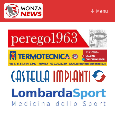
↓
Menu