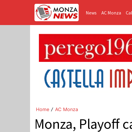
News
AC Monza
Cal
Home
AC Monza
/
Monza, Playoff c