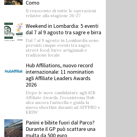
Como
Il resoconto di tutte le operazioni
relative alla stagione 26-27
Weekend in Lombardia: 5 eventi
dal 7 al 9 agosto tra sagre e birra
Dal 7 al 9 agosto in Lombardia sono
previsti cinque eventi tra sagre,
street food, birre artigianali e
tradizione locale
Hub Affiliations, nuovo record
internazionale: 11 nomination
agli Affiliate Leaders Awards
2026
Dopo le nove candidature agli iGB
Affiliate Awards, l’ecosistema Hub
alza ancora l’asticella e guida la
nuova shortlist davanti ad AFFPRO e
KR3W
Panini e bibite fuori dal Parco?
Durante il GP può scattare una
multa da 500 euro