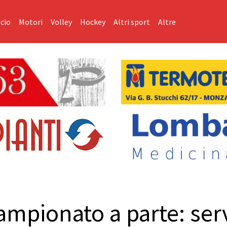
cio
Motori
Volley
Hockey
Altri sport
Altre
ampionato a parte: ser