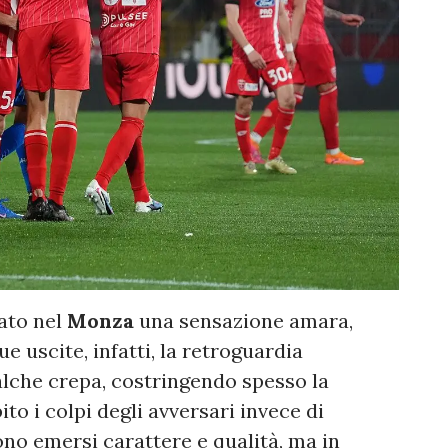
iato nel
Monza
una sensazione amara,
e uscite, infatti, la retroguardia
lche crepa, costringendo spesso la
to i colpi degli avversari invece di
sono emersi carattere e qualità, ma in