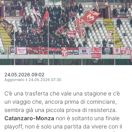
Hockey
Pallanuoto
Pallamano
Altre
News
Turismo
24.05.2026 09:02
Aggiornato il 24.05.2026 07:30
Eventi
C’è una trasferta che vale una stagione e c’è
un viaggio che, ancora prima di cominciare,
sembra già una piccola prova di resistenza.
Catanzaro-Monza
non è soltanto una finale
playoff, non è solo una partita da vivere con il