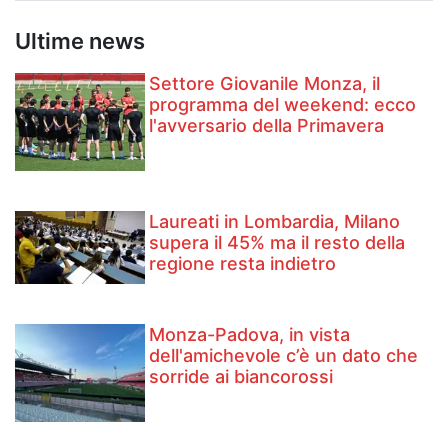
Ultime news
Settore Giovanile Monza, il
programma del weekend: ecco
l'avversario della Primavera
Laureati in Lombardia, Milano
supera il 45% ma il resto della
regione resta indietro
Monza-Padova, in vista
dell'amichevole c’è un dato che
sorride ai biancorossi