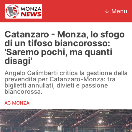
↓
Menu
Catanzaro - Monza, lo sfogo
di un tifoso biancorosso:
News
'Saremo pochi, ma quanti
disagi'
AC Monza
Angelo Galimberti critica la gestione della
Calcio
prevendita per Catanzaro-Monza: tra
biglietti annullati, divieti e passione
Motori
biancorossa.
Volley
AC MONZA
Hockey
Altri sport