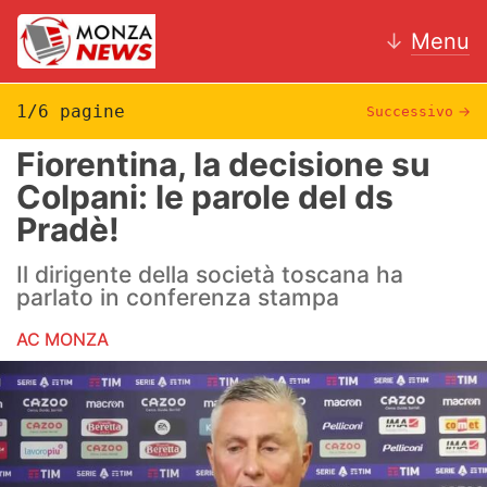
↓
Menu
1/6 pagine
Successivo
→
Fiorentina, la decisione su
News
Colpani: le parole del ds
Pradè!
AC Monza
Il dirigente della società toscana ha
Calcio
parlato in conferenza stampa
Motori
AC MONZA
Volley
Hockey
Altri sport