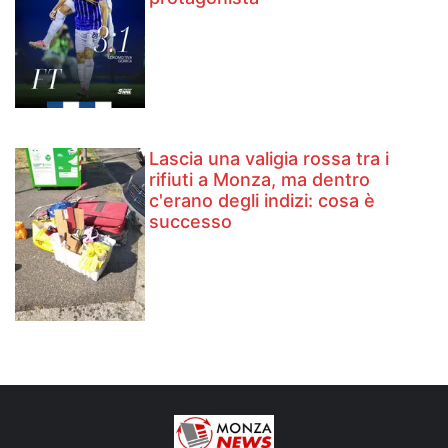
Lascia una valigia rossa tra i
rifiuti a Monza, ma dentro
c'erano degli indizi: cosa è
successo