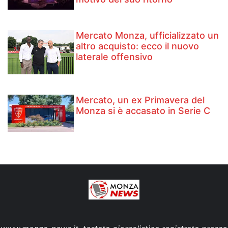
Mercato Monza, ufficializzato un
altro acquisto: ecco il nuovo
laterale offensivo
Mercato, un ex Primavera del
Monza si è accasato in Serie C