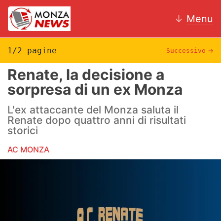
↓
Menu
1/2 pagine
Successivo
→
Renate, la decisione a
News
sorpresa di un ex Monza
AC Monza
L'ex attaccante del Monza saluta il
Renate dopo quattro anni di risultati
Calcio
storici
Motori
AC MONZA
Volley
Hockey
Altri sport