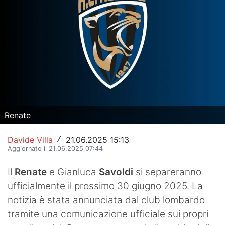
Hockey
Pallanuoto
Pallamano
Altre
News
Renate
Turismo
Davide Villa
21.06.2025 15:13
/
Eventi
Aggiornato il 21.06.2025 07:44
Il
Renate
e Gianluca
Savoldi
si separeranno
ufficialmente il prossimo 30 giugno 2025. La
notizia è stata annunciata dal club lombardo
tramite una comunicazione ufficiale sui propri