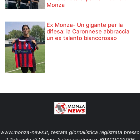
Monza
Ex Monza- Un gigante per la
difesa: la Caronnese abbraccia
un ex talento biancorosso
www.monza-news.it, testata giornalistica registrata presso
il Tribunale di Milano. Autorizzazione n. 693/21092005