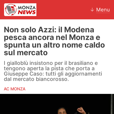
↓
Menu
Non solo Azzi: il Modena
pesca ancora nel Monza e
News
spunta un altro nome caldo
sul mercato
AC Monza
I gialloblù insistono per il brasiliano e
Calcio
tengono aperta la pista che porta a
Giuseppe Caso: tutti gli aggiornamenti
Motori
dal mercato biancorosso.
Volley
AC MONZA
Hockey
Altri sport