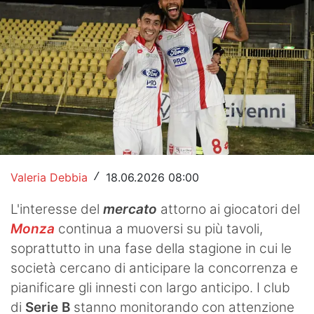
Hockey
Pallanuoto
Pallamano
Altre
News
Turismo
Valeria Debbia
18.06.2026 08:00
/
Eventi
L'interesse del
mercato
attorno ai giocatori del
Monza
continua a muoversi su più tavoli,
soprattutto in una fase della stagione in cui le
società cercano di anticipare la concorrenza e
pianificare gli innesti con largo anticipo. I club
di
Serie B
stanno monitorando con attenzione