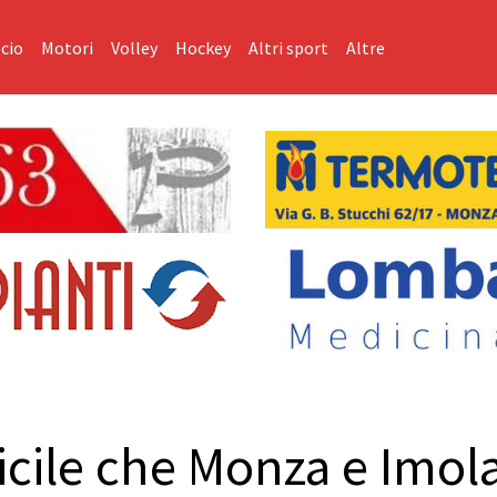
cio
Motori
Volley
Hockey
Altri sport
Altre
ficile che Monza e Imo