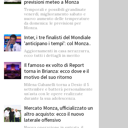
previsioni meteo a Monza
Temporali e possibili grandinate
venerdì, miglioramento sabato e
nuovo aumento delle temperature
da domenica: le previsioni per
Monza.
Inter, i tre finalisti del Mondiale
'anticipano i tempi': col Monza..
Aggiornamenti in casa nerazzurra,
ecco tutti i dettagli in merito
Il famoso ex volto di Report
torna in Brianza: ecco dove e il
motivo del suo ritorno
Milena Gabanelli torna a Desio il 5
settembre e batterà personalmente
un’asta con le opere realizzate
durante la sua adolescenza.
Mercato Monza, ufficializzato un
altro acquisto: ecco il nuovo
laterale offensivo
Nuova operazione in entrata, il