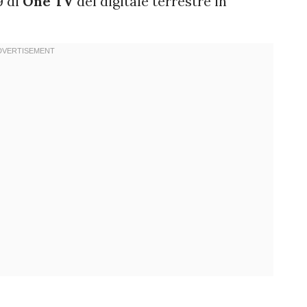
9 di
One TV
del digitale terrestre in