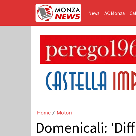
News
AC Monza
Cal
Home
Motori
/
Domenicali: 'Dif