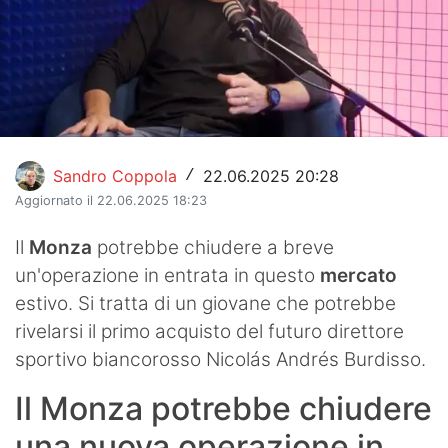
Hockey
Pallanuoto
Pallamano
Altre
Sandro Coppola
22.06.2025 20:28
/
News
Aggiornato il 22.06.2025 18:23
Turismo
Il
Monza
potrebbe chiudere a breve
un'operazione in entrata in questo
mercato
Eventi
estivo. Si tratta di un giovane che potrebbe
rivelarsi il primo acquisto del futuro direttore
sportivo biancorosso Nicolás Andrés Burdisso.
Il Monza potrebbe chiudere
una nuova operazione in