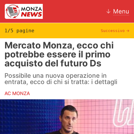
↓
Menu
1/5 pagine
Successivo
→
Mercato Monza, ecco chi
News
potrebbe essere il primo
acquisto del futuro Ds
AC Monza
Possibile una nuova operazione in
Calcio
entrata, ecco di chi si tratta: i dettagli
Motori
AC MONZA
Volley
Hockey
Altri sport