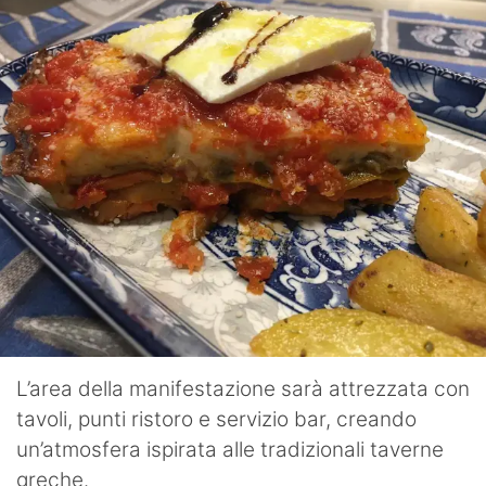
L’area della manifestazione sarà attrezzata con
tavoli, punti ristoro e servizio bar, creando
un’atmosfera ispirata alle tradizionali taverne
greche.