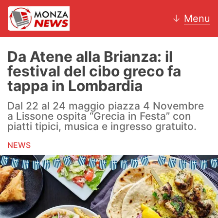
↓
Menu
Da Atene alla Brianza: il
festival del cibo greco fa
News
tappa in Lombardia
AC Monza
Dal 22 al 24 maggio piazza 4 Novembre
a Lissone ospita “Grecia in Festa” con
Calcio
piatti tipici, musica e ingresso gratuito.
NEWS
Motori
Volley
Hockey
Altri sport