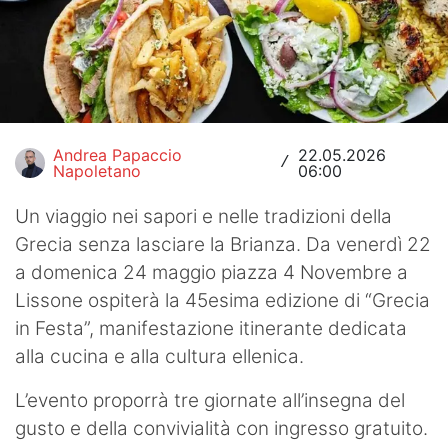
Hockey
Pallanuoto
Pallamano
Andrea Papaccio
22.05.2026
Altre
/
Napoletano
06:00
News
Un viaggio nei sapori e nelle tradizioni della
Grecia senza lasciare la Brianza. Da venerdì 22
Turismo
a domenica 24 maggio piazza 4 Novembre a
Eventi
Lissone ospiterà la 45esima edizione di “Grecia
in Festa”, manifestazione itinerante dedicata
alla cucina e alla cultura ellenica.
L’evento proporrà tre giornate all’insegna del
gusto e della convivialità con ingresso gratuito.