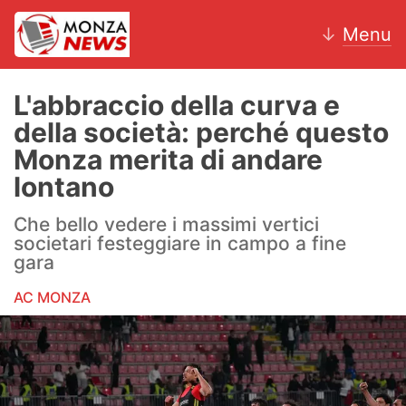
↓
Menu
L'abbraccio della curva e
della società: perché questo
News
Monza merita di andare
lontano
AC Monza
Che bello vedere i massimi vertici
Calcio
societari festeggiare in campo a fine
gara
Motori
AC MONZA
Volley
Hockey
Altri sport