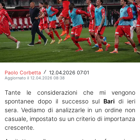
Hockey
Pallanuoto
Pallamano
Altre
News
Paolo Corbetta
12.04.2026 07:01
/
Turismo
Aggiornato il 12.04.2026 08:38
Eventi
Tante le considerazioni che mi vengono
spontanee dopo il successo sul
Bari
di ieri
sera. Vediamo di analizzarle in un ordine non
casuale, impostato su un criterio di importanza
crescente.