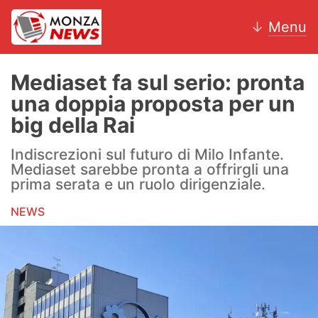
↓
Menu
Mediaset fa sul serio: pronta
una doppia proposta per un
News
big della Rai
AC Monza
Indiscrezioni sul futuro di Milo Infante.
Mediaset sarebbe pronta a offrirgli una
Calcio
prima serata e un ruolo dirigenziale.
NEWS
Motori
Volley
Hockey
Altri sport