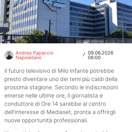
Hockey
Pallanuoto
Pallamano
Altre
Andrea Papaccio
09.06.2026
/
Napoletano
06:00
News
Il futuro televisivo di Milo Infante potrebbe
Turismo
presto diventare uno dei temi più caldi della
Eventi
prossima stagione. Secondo le indiscrezioni
emerse nelle ultime ore, il giornalista e
conduttore di Ore 14 sarebbe al centro
dell'interesse di Mediaset, pronta a offrirgli
nuove opportunità professionali.