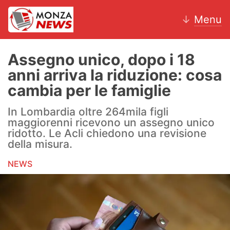
↓
Menu
Assegno unico, dopo i 18
anni arriva la riduzione: cosa
News
cambia per le famiglie
AC Monza
In Lombardia oltre 264mila figli
maggiorenni ricevono un assegno unico
Calcio
ridotto. Le Acli chiedono una revisione
della misura.
Motori
NEWS
Volley
Hockey
Altri sport