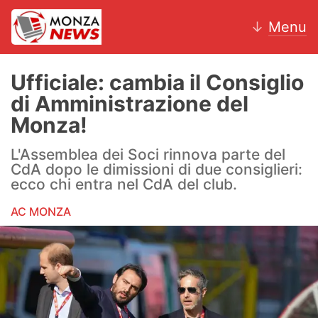
↓
Menu
Ufficiale: cambia il Consiglio
di Amministrazione del
News
Monza!
AC Monza
L'Assemblea dei Soci rinnova parte del
CdA dopo le dimissioni di due consiglieri:
Calcio
ecco chi entra nel CdA del club.
AC MONZA
Motori
Volley
Hockey
Altri sport