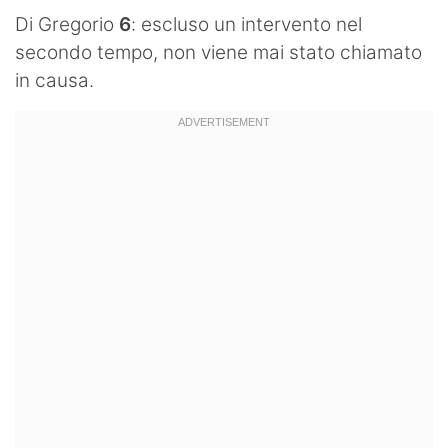
Di Gregorio
6
: escluso un intervento nel
Hockey
secondo tempo, non viene mai stato chiamato
Pallanuoto
in causa.
Pallamano
Altre
News
Turismo
Eventi