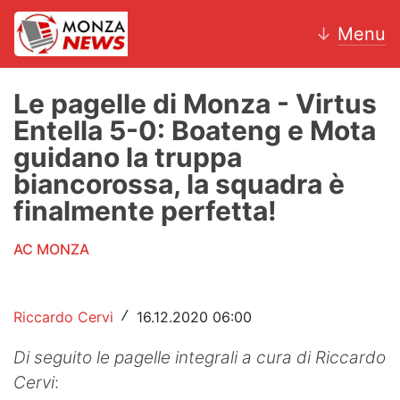
↓
Menu
Le pagelle di Monza - Virtus
Entella 5-0: Boateng e Mota
News
guidano la truppa
biancorossa, la squadra è
AC Monza
finalmente perfetta!
Calcio
AC MONZA
Motori
Volley
Riccardo Cervi
16.12.2020 06:00
/
Hockey
Di seguito le pagelle integrali a cura di Riccardo
Cervi
:
Altri sport