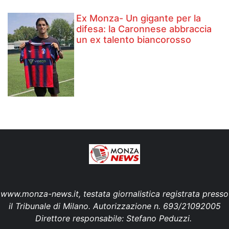
Ex Monza- Un gigante per la
difesa: la Caronnese abbraccia
un ex talento biancorosso
www.monza-news.it, testata giornalistica registrata presso
il Tribunale di Milano. Autorizzazione n. 693/21092005
Direttore responsabile: Stefano Peduzzi.