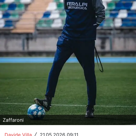
Hockey
Pallanuoto
Pallamano
Altre
News
Turismo
Eventi
Zaffaroni
Davide Villa
21.05.2026 09:11
/