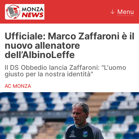
↓
Menu
Ufficiale: Marco Zaffaroni è il
nuovo allenatore
News
dell’AlbinoLeffe
AC Monza
Il DS Obbedio lancia Zaffaroni: "L'uomo
giusto per la nostra identità"
Calcio
AC MONZA
Motori
Volley
Hockey
Altri sport