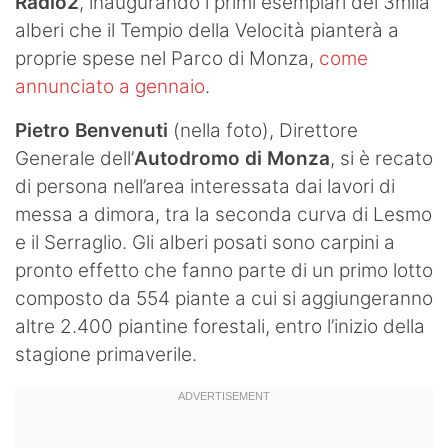
Radio2
, inaugurando i primi esemplari dei 3mila
Hockey
alberi che il Tempio della Velocità pianterà a
proprie spese nel Parco di Monza,
come
Pallanuoto
annunciato a gennaio
.
Pallamano
Pietro Benvenuti
(nella foto), Direttore
Generale dell’
Autodromo di Monza
, si è recato
Altre
di persona nell’area interessata dai lavori di
News
messa a dimora, tra la seconda curva di Lesmo
e il Serraglio. Gli alberi posati sono carpini a
Turismo
pronto effetto che fanno parte di un primo lotto
Eventi
composto da 554 piante a cui si aggiungeranno
altre 2.400 piantine forestali, entro l’inizio della
stagione primaverile.