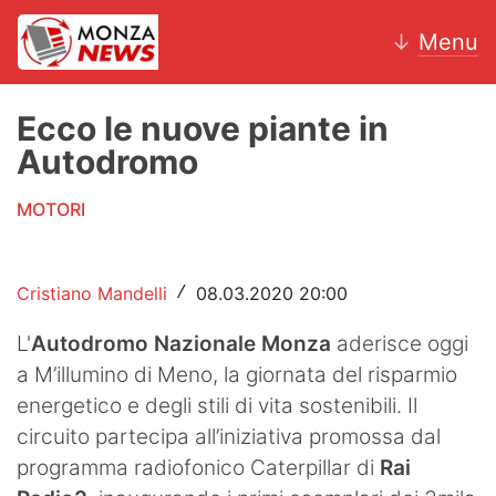
↓
Menu
Ecco le nuove piante in
Autodromo
News
MOTORI
AC Monza
Calcio
Cristiano Mandelli
08.03.2020 20:00
/
Motori
L'
Autodromo Nazionale Monza
aderisce oggi
a M’illumino di Meno, la giornata del risparmio
Volley
energetico e degli stili di vita sostenibili. Il
Hockey
circuito partecipa all’iniziativa promossa dal
programma radiofonico Caterpillar di
Rai
Altri sport