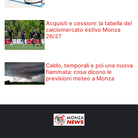
Acquisti e cessioni: la tabella del
calciomercato estivo Monza
26/27
Caldo, temporali e poi una nuova
fiammata: cosa dicono le
previsioni meteo a Monza