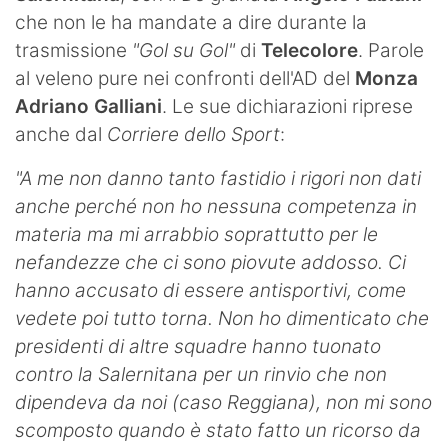
che non le ha mandate a dire durante la
Hockey
trasmissione
"Gol su Gol"
di
Telecolore
. Parole
Pallanuoto
al veleno pure nei confronti dell'AD del
Monza
Adriano Galliani
. Le sue dichiarazioni riprese
Pallamano
anche dal
Corriere dello Sport
:
Altre
"A me non danno tanto fastidio i rigori non dati
News
anche perché non ho nessuna competenza in
materia ma mi arrabbio soprattutto per le
Turismo
nefandezze che ci sono piovute addosso. Ci
hanno accusato di essere antisportivi, come
Eventi
vedete poi tutto torna. Non ho dimenticato che
presidenti di altre squadre hanno tuonato
contro la Salernitana per un rinvio che non
dipendeva da noi (caso Reggiana), non mi sono
scomposto quando è stato fatto un ricorso da