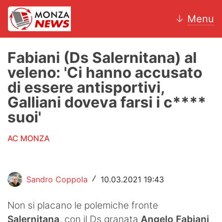
↓
Menu
Fabiani (Ds Salernitana) al
veleno: 'Ci hanno accusato
News
di essere antisportivi,
Galliani doveva farsi i c****
AC Monza
suoi'
Calcio
AC MONZA
Motori
Volley
Sandro Coppola
10.03.2021 19:43
/
Hockey
Non si placano le polemiche fronte
Altri sport
Salernitana
, con il Ds granata
Angelo Fabiani