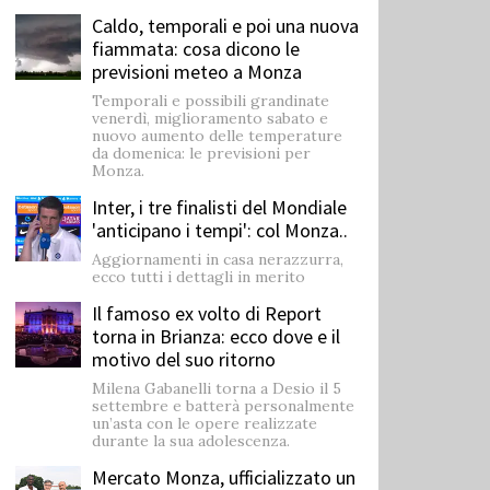
Caldo, temporali e poi una nuova
fiammata: cosa dicono le
previsioni meteo a Monza
Temporali e possibili grandinate
venerdì, miglioramento sabato e
nuovo aumento delle temperature
da domenica: le previsioni per
Monza.
Inter, i tre finalisti del Mondiale
'anticipano i tempi': col Monza..
Aggiornamenti in casa nerazzurra,
ecco tutti i dettagli in merito
Il famoso ex volto di Report
torna in Brianza: ecco dove e il
motivo del suo ritorno
Milena Gabanelli torna a Desio il 5
settembre e batterà personalmente
un’asta con le opere realizzate
durante la sua adolescenza.
Mercato Monza, ufficializzato un