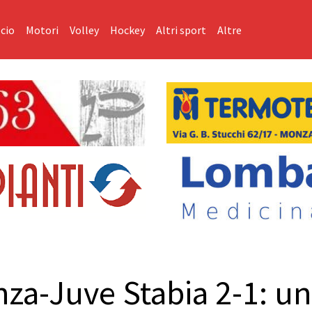
cio
Motori
Volley
Hockey
Altri sport
Altre
nza-Juve Stabia 2-1: u