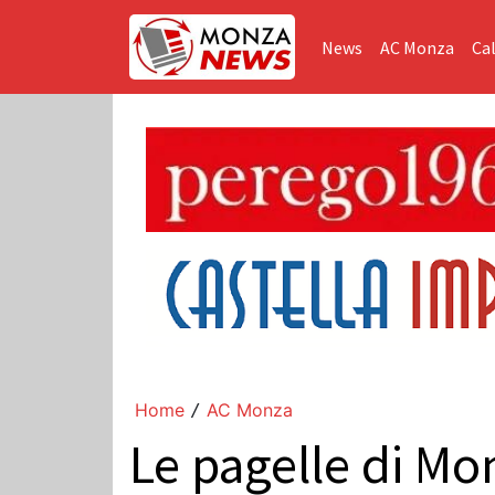
News
AC Monza
Cal
Home
AC Monza
/
Le pagelle di Mo