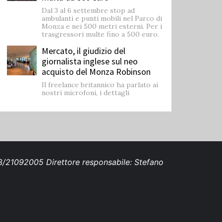
Dal 3 al 6 settembre stop ad
ambulanti e punti mobili nel Parco di
Monza e nei 500 metri esterni. Per i
trasgressori multe fino a 500 euro.
Mercato, il giudizio del
giornalista inglese sul neo
acquisto del Monza Robinson
Il freelance britannico ha parlato ai
nostri microfoni, i dettagli
693/21092005 Direttore responsabile: Stefano