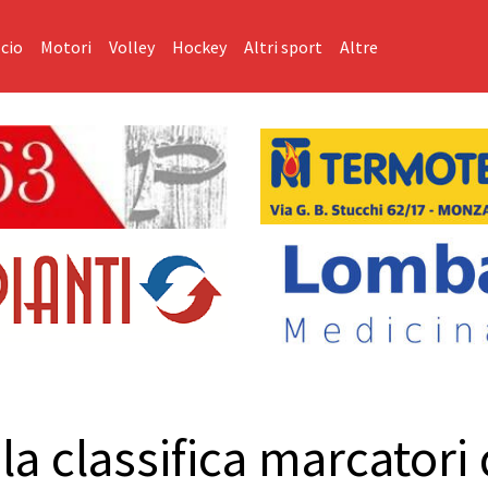
cio
Motori
Volley
Hockey
Altri sport
Altre
la classifica marcatori