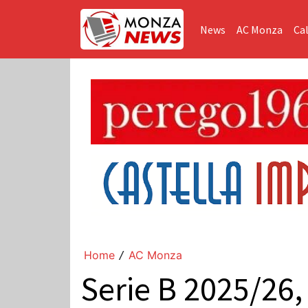
News
AC Monza
Cal
Home
AC Monza
/
Serie B 2025/26, 