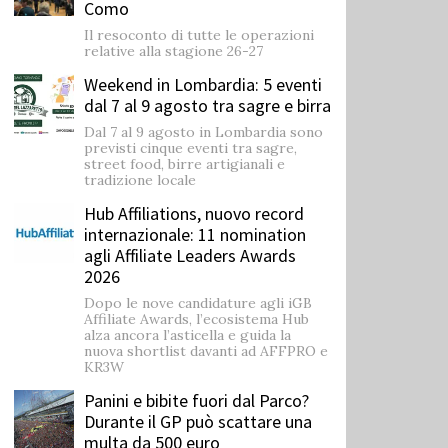
Como
Il resoconto di tutte le operazioni
relative alla stagione 26-27
Weekend in Lombardia: 5 eventi
dal 7 al 9 agosto tra sagre e birra
Dal 7 al 9 agosto in Lombardia sono
previsti cinque eventi tra sagre,
street food, birre artigianali e
tradizione locale
Hub Affiliations, nuovo record
internazionale: 11 nomination
agli Affiliate Leaders Awards
2026
Dopo le nove candidature agli iGB
Affiliate Awards, l’ecosistema Hub
alza ancora l’asticella e guida la
nuova shortlist davanti ad AFFPRO e
KR3W
Panini e bibite fuori dal Parco?
Durante il GP può scattare una
multa da 500 euro