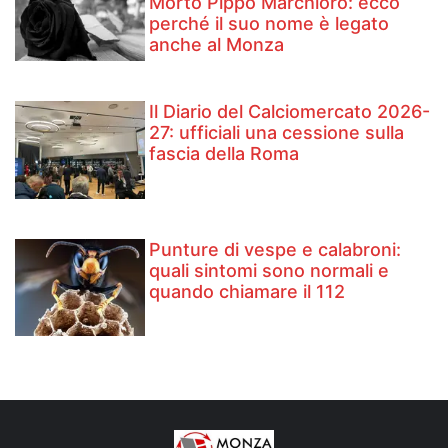
Morto Pippo Marchioro: ecco
perché il suo nome è legato
anche al Monza
Il Diario del Calciomercato 2026-
27: ufficiali una cessione sulla
fascia della Roma
Punture di vespe e calabroni:
quali sintomi sono normali e
quando chiamare il 112