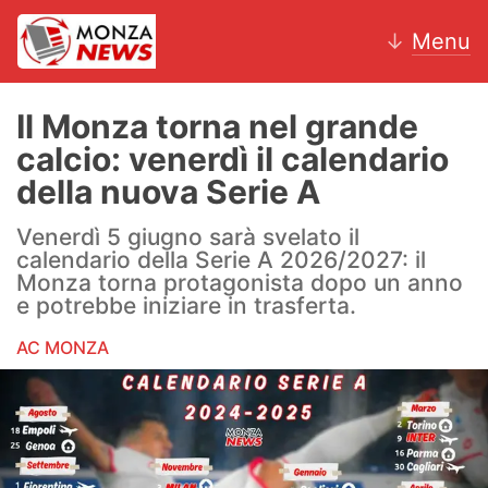
↓
Menu
Il Monza torna nel grande
calcio: venerdì il calendario
News
della nuova Serie A
AC Monza
Venerdì 5 giugno sarà svelato il
calendario della Serie A 2026/2027: il
Calcio
Monza torna protagonista dopo un anno
e potrebbe iniziare in trasferta.
Motori
AC MONZA
Volley
Hockey
Altri sport