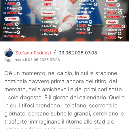
Hockey
Pallanuoto
Pallamano
Altre
Stefano Peduzzi
03.06.2026 07:03
/
News
Aggiornato il 03.06.2026 07:08
Turismo
C’è un momento, nel calcio, in cui la stagione
comincia davvero prima ancora del ritiro, del
Eventi
mercato, delle amichevoli e dei primi cori sotto
il sole d’agosto. È il giorno del calendario. Quello
in cui i tifosi prendono il telefono, scorrono le
giornate, cercano subito le grandi, cerchiano le
trasferte, immaginano il ritorno allo stadio e