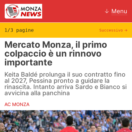
↓
Menu
1/3 pagine
Successivo
→
Mercato Monza, il primo
News
colpaccio è un rinnovo
importante
AC Monza
Keita Baldé prolunga il suo contratto fino
Calcio
al 2027, Pessina pronto a guidare la
rinascita. Intanto arriva Sardo e Bianco si
Motori
avvicina alla panchina
Volley
AC MONZA
Hockey
Altri sport