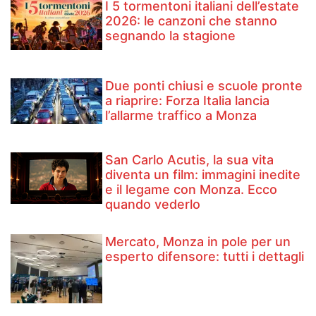
I 5 tormentoni italiani dell’estate
2026: le canzoni che stanno
segnando la stagione
Due ponti chiusi e scuole pronte
a riaprire: Forza Italia lancia
l’allarme traffico a Monza
San Carlo Acutis, la sua vita
diventa un film: immagini inedite
e il legame con Monza. Ecco
quando vederlo
Mercato, Monza in pole per un
esperto difensore: tutti i dettagli