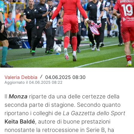
Hockey
Pallanuoto
Pallamano
Altre
News
Turismo
Valeria Debbia
04.06.2025 08:30
/
Aggiornato il 04.06.2025 08:22
Eventi
Il
Monza
riparte da una delle certezze della
seconda parte di stagione. Secondo quanto
riportano i colleghi de
La Gazzetta dello Sport
Keita Baldé
, autore di buone prestazioni
nonostante la retrocessione in Serie B, ha