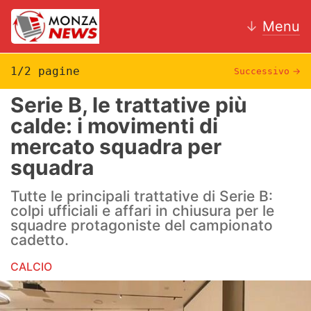
↓
Menu
1/2 pagine
Successivo
→
Serie B, le trattative più
News
calde: i movimenti di
mercato squadra per
AC Monza
squadra
Calcio
Tutte le principali trattative di Serie B:
Motori
colpi ufficiali e affari in chiusura per le
squadre protagoniste del campionato
Volley
cadetto.
CALCIO
Hockey
Altri sport