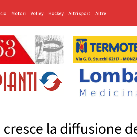
cio
Motori
Volley
Hockey
Altri sport
Altre
 cresce la diffusione d