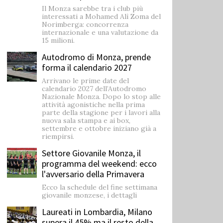
Il Monza sarebbe tra i club più
interessati a Mohamed Alì Zoma del
Norimberga: concorrenza
internazionale e una valutazione da
15 milioni.
Autodromo di Monza, prende
forma il calendario 2027
Arrivano le prime date del
calendario 2027 dell’Autodromo
Nazionale Monza. Dopo lo stop alle
attività agonistiche nella prima
parte della stagione per i lavori alla
nuova sala stampa e ai box,
settembre e ottobre iniziano già a
riempirsi.
Settore Giovanile Monza, il
programma del weekend: ecco
l'avversario della Primavera
Ecco la schedule del fine settimana
giovanile monzese, i dettagli
Laureati in Lombardia, Milano
supera il 45% ma il resto della