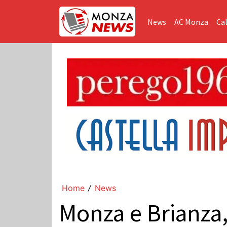
News
AC Monza
Cal
Home
News
/
Monza e Brianza,