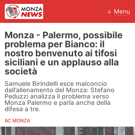
↓
Menu
Monza - Palermo, possibile
problema per Bianco: il
News
nostro benvenuto ai tifosi
siciliani e un applauso alla
AC Monza
società
Calcio
Samuele Birindelli esce malconcio
dall’allenamento del Monza: Stefano
Motori
Peduzzi analizza il problema verso
Monza Palermo e parla anche della
Volley
difesa a tre.
Hockey
AC MONZA
Altri sport