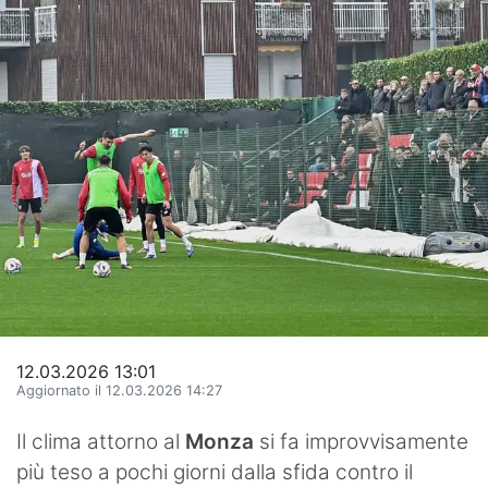
Hockey
Pallanuoto
Pallamano
Altre
News
Turismo
Eventi
12.03.2026 13:01
Aggiornato il 12.03.2026 14:27
Il clima attorno al
Monza
si fa improvvisamente
più teso a pochi giorni dalla sfida contro il