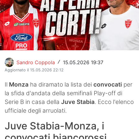
Hockey
Pallanuoto
Pallamano
Altre
Sandro Coppola
15.05.2026 19:37
News
/
Aggiornato il 15.05.2026 22:12
Turismo
Il
Monza
ha diramato la lista dei
convocati
per
Eventi
la sfida d'andata della semifinali Play-off di
Serie B in casa della
Juve Stabia
. Ecco l'elenco
ufficiale degli arruolati.
Juve Stabia-Monza, i
convocati biancorossi