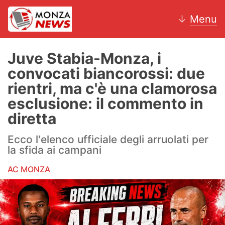
↓
Menu
Juve Stabia-Monza, i
convocati biancorossi: due
News
rientri, ma c'è una clamorosa
esclusione: il commento in
AC Monza
diretta
Calcio
Ecco l'elenco ufficiale degli arruolati per
la sfida ai campani
Motori
AC MONZA
Volley
Hockey
Altri sport