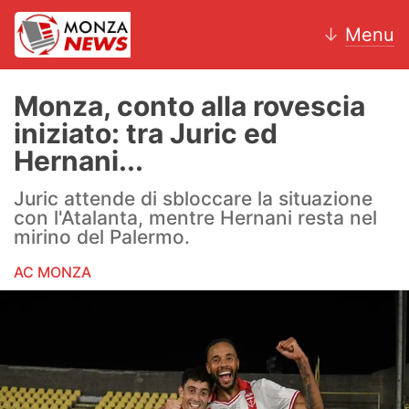
↓
Menu
Monza, conto alla rovescia
iniziato: tra Juric ed
News
Hernani...
AC Monza
Juric attende di sbloccare la situazione
con l'Atalanta, mentre Hernani resta nel
Calcio
mirino del Palermo.
AC MONZA
Motori
Volley
Hockey
Altri sport