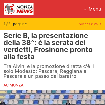
↓
Menu
1/3 pagine
Successivo
→
Serie B, la presentazione
News
della 38^: è la serata dei
verdetti, Frosinone pronto
AC Monza
alla festa
Calcio
Tra Alvini e la promozione diretta c'è il
Motori
solo Modesto: Pescara, Reggiana e
Pescara a un passo dal baratro
Volley
AC MONZA
Hockey
Altri sport