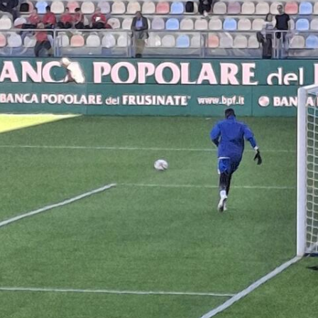
Hockey
Pallanuoto
Pallamano
Altre
News
Turismo
Eventi