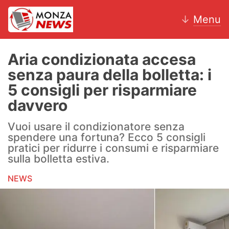
↓
Menu
Aria condizionata accesa
senza paura della bolletta: i
News
5 consigli per risparmiare
davvero
AC Monza
Vuoi usare il condizionatore senza
Calcio
spendere una fortuna? Ecco 5 consigli
pratici per ridurre i consumi e risparmiare
Motori
sulla bolletta estiva.
Volley
NEWS
Hockey
Altri sport