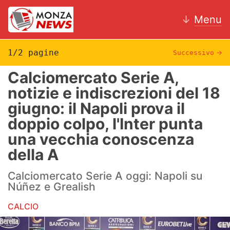
↓
Menu
1/2 pagine
Successivo
→
Calciomercato Serie A,
News
notizie e indiscrezioni del 18
giugno: il Napoli prova il
AC Monza
doppio colpo, l'Inter punta
Calcio
una vecchia conoscenza
della A
Motori
Calciomercato Serie A oggi: Napoli su
Volley
Núñez e Grealish
Hockey
CALCIO
Altri sport