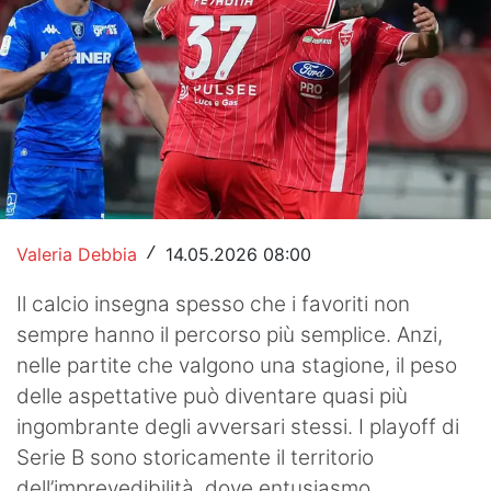
Hockey
Pallanuoto
Pallamano
Altre
News
Valeria Debbia
14.05.2026 08:00
/
Turismo
Il calcio insegna spesso che i favoriti non
Eventi
sempre hanno il percorso più semplice. Anzi,
nelle partite che valgono una stagione, il peso
delle aspettative può diventare quasi più
ingombrante degli avversari stessi. I playoff di
Serie B sono storicamente il territorio
dell’imprevedibilità, dove entusiasmo,