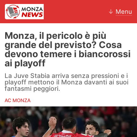
↓
Menu
Monza, il pericolo è più
grande del previsto? Cosa
News
devono temere i biancorossi
ai playoff
AC Monza
La Juve Stabia arriva senza pressioni e i
Calcio
playoff mettono il Monza davanti ai suoi
fantasmi peggiori.
Motori
AC MONZA
Volley
Hockey
Altri sport