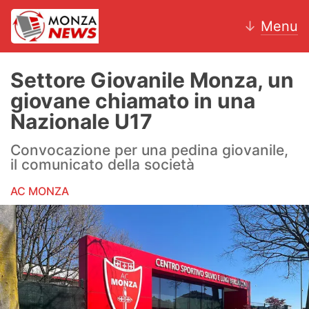
↓
Menu
Settore Giovanile Monza, un
giovane chiamato in una
News
Nazionale U17
AC Monza
Convocazione per una pedina giovanile,
il comunicato della società
Calcio
AC MONZA
Motori
Volley
Hockey
Altri sport