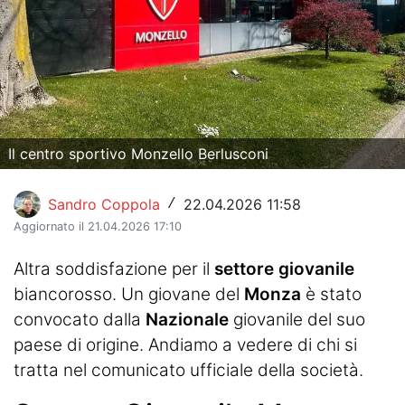
Hockey
Pallanuoto
Pallamano
Altre
Il centro sportivo Monzello Berlusconi
News
Sandro Coppola
22.04.2026 11:58
/
Turismo
Aggiornato il 21.04.2026 17:10
Eventi
Altra soddisfazione per il
settore giovanile
biancorosso. Un giovane del
Monza
è stato
convocato dalla
Nazionale
giovanile del suo
paese di origine. Andiamo a vedere di chi si
tratta nel comunicato ufficiale della società.