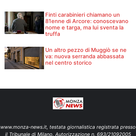
Finti carabinieri chiamano un
81enne di Arcore: conoscevano
nome e targa, ma lui sventa la
truffa
Un altro pezzo di Muggiò se ne
va: nuova serranda abbassata
nel centro storico
www.monza-news.it, testata giornalistica registrata presso
il Tribunale di Milano. Autorizzazione n. 693/21092005