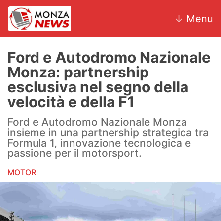
↓
Menu
Ford e Autodromo Nazionale
Monza: partnership
News
esclusiva nel segno della
velocità e della F1
AC Monza
Ford e Autodromo Nazionale Monza
Calcio
insieme in una partnership strategica tra
Formula 1, innovazione tecnologica e
Motori
passione per il motorsport.
Volley
MOTORI
Hockey
Altri sport