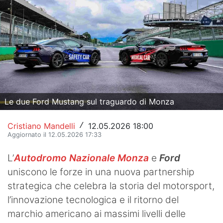
Hockey
Pallanuoto
Pallamano
Altre
News
Le due Ford Mustang sul traguardo di Monza
Turismo
Cristiano Mandelli
12.05.2026 18:00
/
Aggiornato il 12.05.2026 17:33
Eventi
L’
Autodromo Nazionale Monza
e
Ford
uniscono le forze in una nuova partnership
strategica che celebra la storia del motorsport,
l’innovazione tecnologica e il ritorno del
marchio americano ai massimi livelli delle