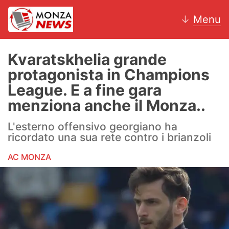
↓
Menu
Kvaratskhelia grande
protagonista in Champions
News
League. E a fine gara
menziona anche il Monza..
AC Monza
L'esterno offensivo georgiano ha
Calcio
ricordato una sua rete contro i brianzoli
Motori
AC MONZA
Volley
Hockey
Altri sport