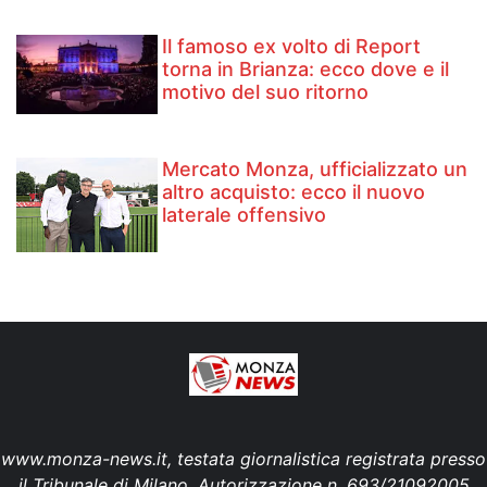
Il famoso ex volto di Report
torna in Brianza: ecco dove e il
motivo del suo ritorno
Mercato Monza, ufficializzato un
altro acquisto: ecco il nuovo
laterale offensivo
www.monza-news.it, testata giornalistica registrata presso
il Tribunale di Milano. Autorizzazione n. 693/21092005