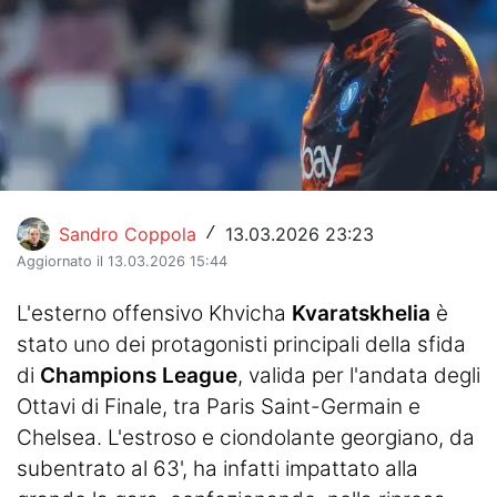
Hockey
Pallanuoto
Pallamano
Altre
News
Sandro Coppola
13.03.2026 23:23
/
Aggiornato il 13.03.2026 15:44
Turismo
L'esterno offensivo Khvicha
Kvaratskhelia
è
Eventi
stato uno dei protagonisti principali della sfida
di
Champions League
, valida per l'andata degli
Ottavi di Finale, tra Paris Saint-Germain e
Chelsea. L'estroso e ciondolante georgiano, da
subentrato al 63', ha infatti impattato alla