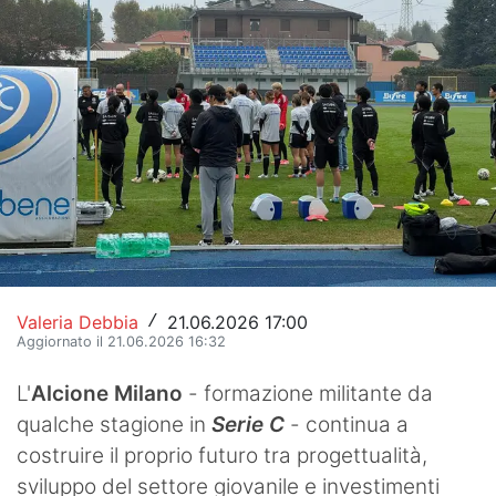
Hockey
Pallanuoto
Pallamano
Altre
News
Turismo
Eventi
Valeria Debbia
21.06.2026 17:00
/
Aggiornato il 21.06.2026 16:32
L'
Alcione Milano
- formazione militante da
qualche stagione in
Serie C
- continua a
costruire il proprio futuro tra progettualità,
sviluppo del settore giovanile e investimenti