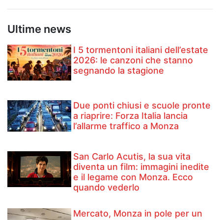
Ultime news
I 5 tormentoni italiani dell’estate
2026: le canzoni che stanno
segnando la stagione
Due ponti chiusi e scuole pronte
a riaprire: Forza Italia lancia
l’allarme traffico a Monza
San Carlo Acutis, la sua vita
diventa un film: immagini inedite
e il legame con Monza. Ecco
quando vederlo
Mercato, Monza in pole per un