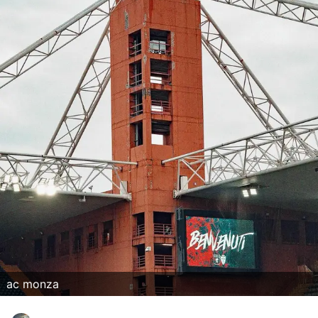
Hockey
Pallanuoto
Pallamano
Altre
News
Turismo
Eventi
ac monza