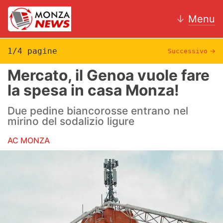
↓
Menu
1/4 pagine
Successivo
→
Mercato, il Genoa vuole fare
News
la spesa in casa Monza!
AC Monza
Due pedine biancorosse entrano nel
mirino del sodalizio ligure
Calcio
AC MONZA
Motori
Volley
Hockey
Altri sport