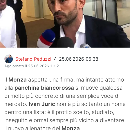
Hockey
Pallanuoto
Pallamano
Altre
News
Stefano Peduzzi
25.06.2026 05:38
/
Aggiornato il 25.06.2026 11:12
Turismo
Il
Monza
aspetta una firma, ma intanto attorno
Eventi
alla
panchina biancorossa
si muove qualcosa
di molto più concreto di una semplice voce di
mercato.
Ivan Juric
non è più soltanto un nome
dentro una lista: è il profilo scelto, studiato,
inseguito e ormai sempre più vicino a diventare
il nuovo allenatore del
Monza
.