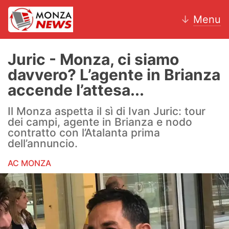
↓
Menu
Juric - Monza, ci siamo
davvero? L’agente in Brianza
News
accende l’attesa...
AC Monza
Il Monza aspetta il sì di Ivan Juric: tour
dei campi, agente in Brianza e nodo
Calcio
contratto con l’Atalanta prima
dell’annuncio.
Motori
AC MONZA
Volley
Hockey
Altri sport