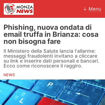
↓
Menu
Phishing, nuova ondata di
email truffa in Brianza: cosa
News
non bisogna fare
AC Monza
Il Ministero della Salute lancia l'allarme:
messaggi fraudolenti invitano a cliccare
Calcio
su link e inserire dati personali e bancari.
Ecco come riconoscere il raggiro.
Motori
NEWS
Volley
Hockey
Altri sport