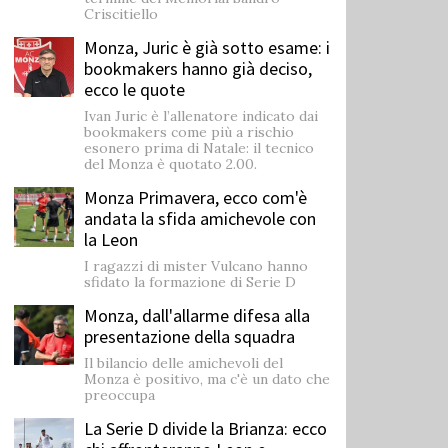
Criscitiello
Monza, Juric è già sotto esame: i
bookmakers hanno già deciso,
ecco le quote
Ivan Juric è l’allenatore indicato dai
bookmakers come più a rischio
esonero prima di Natale: il tecnico
del Monza è quotato 2.00.
Monza Primavera, ecco com'è
andata la sfida amichevole con
la Leon
I ragazzi di mister Vulcano hanno
sfidato la formazione di Serie D
Monza, dall'allarme difesa alla
presentazione della squadra
Il bilancio delle amichevoli del
Monza è positivo, ma c'è un dato che
preoccupa
La Serie D divide la Brianza: ecco