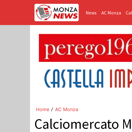
News
AC Monza
Cal
Home
AC Monza
/
Calciomercato Mo