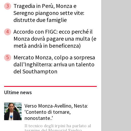
Tragedia in Perù, Monza e
3
Seregno piangono sette vite:
distrutte due famiglie
Accordo con FIGC: ecco perché il
4
Monza dovrà pagare una multa (e
metà andrà in beneficenza)
Mercato Monza, colpo a sorpresa
5
dall'Inghilterra: arriva un talento
del Southampton
Ultime news
Verso Monza-Avellino, Nesta:
'Contento di tornare,
nonostante..'
Il tecnico degli irpini ha parlato al
termine del Memorial Sandro