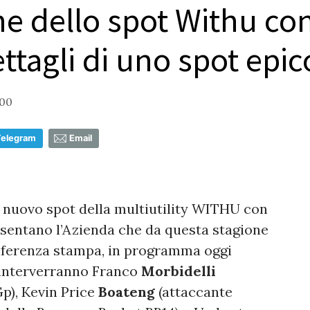
ne dello spot Withu con
ttagli di uno spot epic
:00
Telegram
Email
l nuovo spot della multiutility WITHU con
resentano l’Azienda che da questa stagione
nferenza stampa, in programma oggi
"interverranno Franco
Morbidelli
p), Kevin Price
Boateng
(attaccante