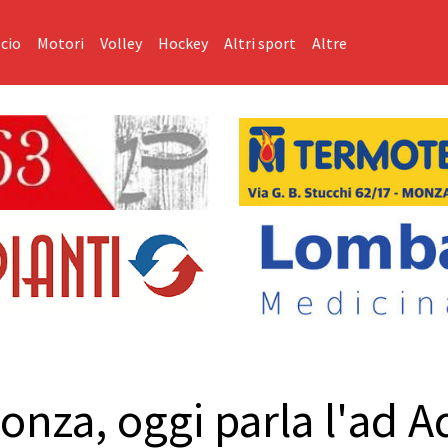
cio
Motori
Volley
Hockey
Altri sport
Altre
nza, oggi parla l'ad Ad