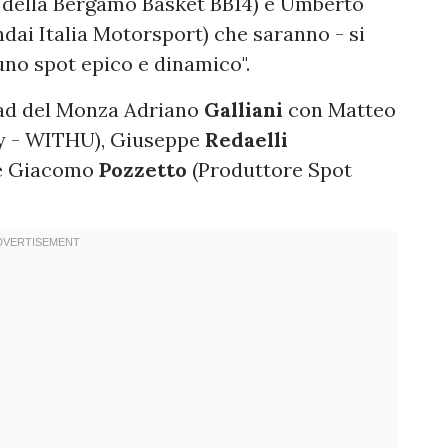
a della Bergamo Basket BB14) e Umberto
ndai Italia Motorsport) che saranno - si
 uno spot epico e dinamico".
'ad del Monza Adriano
Galliani
con Matteo
y - WITHU), Giuseppe
Redaelli
 e Giacomo
Pozzetto
(Produttore Spot