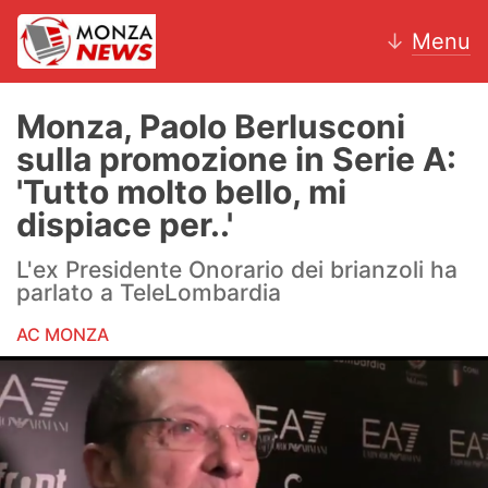
↓
Menu
Monza, Paolo Berlusconi
sulla promozione in Serie A:
News
'Tutto molto bello, mi
dispiace per..'
AC Monza
L'ex Presidente Onorario dei brianzoli ha
Calcio
parlato a TeleLombardia
Motori
AC MONZA
Volley
Hockey
Altri sport