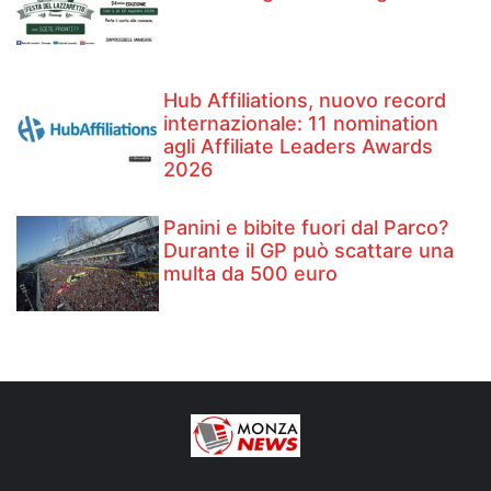
Hub Affiliations, nuovo record
internazionale: 11 nomination
agli Affiliate Leaders Awards
2026
Panini e bibite fuori dal Parco?
Durante il GP può scattare una
multa da 500 euro