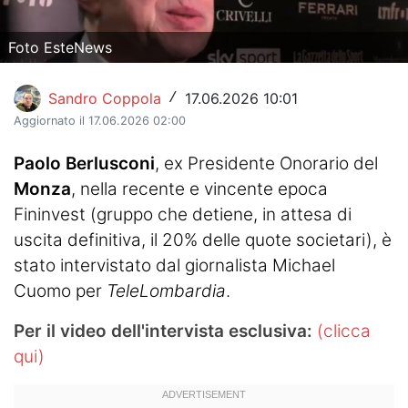
Hockey
Foto EsteNews
Pallanuoto
Sandro Coppola
17.06.2026 10:01
/
Pallamano
Aggiornato il 17.06.2026 02:00
Altre
Paolo Berlusconi
, ex Presidente Onorario del
News
Monza
, nella recente e vincente epoca
Fininvest (gruppo che detiene, in attesa di
Turismo
uscita definitiva, il 20% delle quote societari), è
stato intervistato dal giornalista Michael
Eventi
Cuomo per
TeleLombardia
.
Per il video dell'intervista esclusiva:
(clicca
qui)