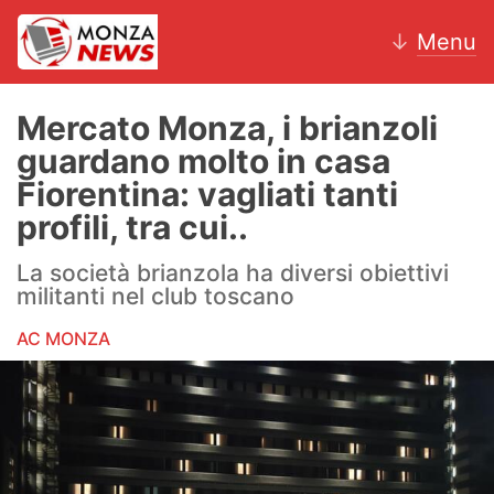
↓
Menu
Mercato Monza, i brianzoli
guardano molto in casa
News
Fiorentina: vagliati tanti
profili, tra cui..
AC Monza
La società brianzola ha diversi obiettivi
Calcio
militanti nel club toscano
Motori
AC MONZA
Volley
Hockey
Altri sport