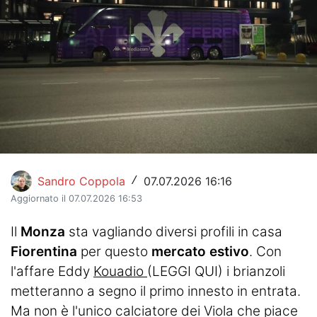
Hockey
Pallanuoto
Pallamano
Altre
News
Turismo
Sandro Coppola
07.07.2026 16:16
/
Aggiornato il 07.07.2026 16:53
Eventi
Il
Monza
sta vagliando diversi profili in casa
Fiorentina
per questo
mercato estivo
. Con
l'affare Eddy
Kouadio
(LEGGI QUI)
i brianzoli
metteranno a segno il primo innesto in entrata.
Ma non è l'unico calciatore dei Viola che piace