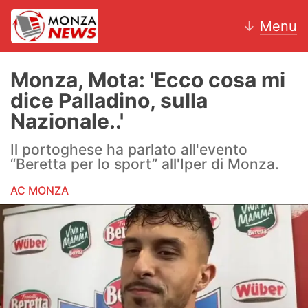
↓
Menu
Monza, Mota: 'Ecco cosa mi
dice Palladino, sulla
News
Nazionale..'
AC Monza
Il portoghese ha parlato all'evento
“Beretta per lo sport” all'Iper di Monza.
Calcio
AC MONZA
Motori
Volley
Hockey
Altri sport