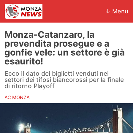
↓
Menu
Monza-Catanzaro, la
prevendita prosegue e a
News
gonfie vele: un settore è già
esaurito!
AC Monza
Ecco il dato dei biglietti venduti nei
Calcio
settori dei tifosi biancorossi per la finale
di ritorno Playoff
Motori
AC MONZA
Volley
Hockey
Altri sport