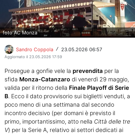
Hockey
Pallanuoto
foto AC Monza
Pallamano
Altre
Sandro Coppola
23.05.2026 06:57
/
Aggiornato il 23.05.2026 17:59
News
Prosegue a gonfie vele la
prevendita
per la
Turismo
sfida
Monza-Catanzaro
di venerdì 29 maggio,
valida per il ritorno della
Eventi
Finale Playoff di Serie
B
. Ecco il dato provvisorio sui biglietti venduti, a
poco meno di una settimana dal secondo
incontro decisivo (per domani è previsto il
primo, importantissimo, atto nella
Città delle tre
V
) per la Serie A, relativo ai settori dedicati ai