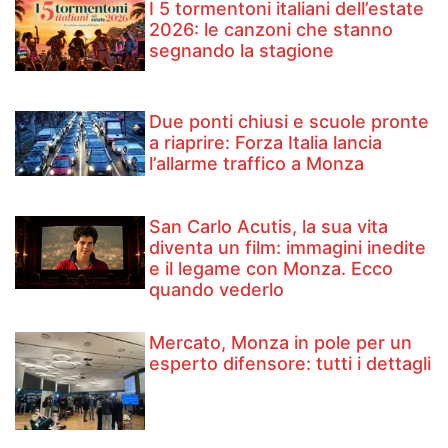
I 5 tormentoni italiani dell’estate
2026: le canzoni che stanno
segnando la stagione
Due ponti chiusi e scuole pronte
a riaprire: Forza Italia lancia
l’allarme traffico a Monza
San Carlo Acutis, la sua vita
diventa un film: immagini inedite
e il legame con Monza. Ecco
quando vederlo
Mercato, Monza in pole per un
esperto difensore: tutti i dettagli