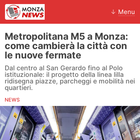
↓
Menu
Metropolitana M5 a Monza:
come cambierà la città con
News
le nuove fermate
AC Monza
Dal centro al San Gerardo fino al Polo
istituzionale: il progetto della linea lilla
Calcio
ridisegna piazze, parcheggi e mobilità nei
quartieri.
Motori
NEWS
Volley
Hockey
Altri sport