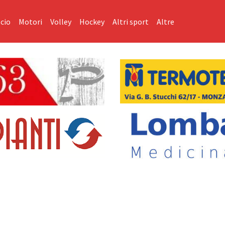
cio
Motori
Volley
Hockey
Altri sport
Altre