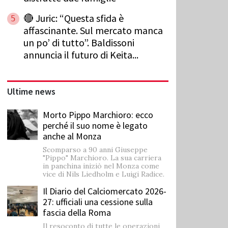
🔴 Juric: “Questa sfida è
5
affascinante. Sul mercato manca
un po’ di tutto”. Baldissoni
annuncia il futuro di Keita...
Ultime news
Morto Pippo Marchioro: ecco
perché il suo nome è legato
anche al Monza
Scomparso a 90 anni Giuseppe
"Pippo" Marchioro. La sua carriera
in panchina iniziò nel Monza come
vice di Nils Liedholm e Luigi Radice.
Il Diario del Calciomercato 2026-
27: ufficiali una cessione sulla
fascia della Roma
Il resoconto di tutte le operazioni