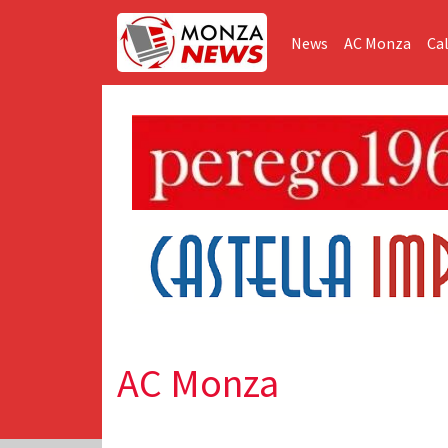
News
AC Monza
Cal
AC Monza