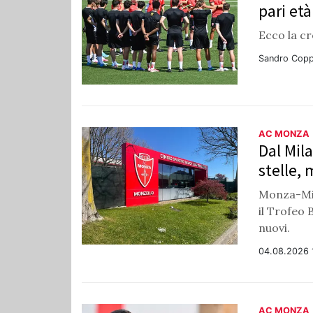
pari età
Ecco la cr
Sandro Copp
AC MONZA
Dal Mil
stelle,
Monza-Mil
il Trofeo 
nuovi.
04.08.2026 
AC MONZA