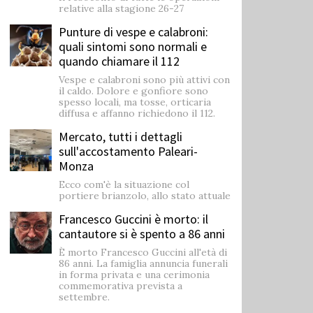
relative alla stagione 26-27
Punture di vespe e calabroni:
quali sintomi sono normali e
quando chiamare il 112
Vespe e calabroni sono più attivi con
il caldo. Dolore e gonfiore sono
spesso locali, ma tosse, orticaria
diffusa e affanno richiedono il 112.
Mercato, tutti i dettagli
sull'accostamento Paleari-
Monza
Ecco com'è la situazione col
portiere brianzolo, allo stato attuale
Francesco Guccini è morto: il
cantautore si è spento a 86 anni
È morto Francesco Guccini all'età di
86 anni. La famiglia annuncia funerali
in forma privata e una cerimonia
commemorativa prevista a
settembre.