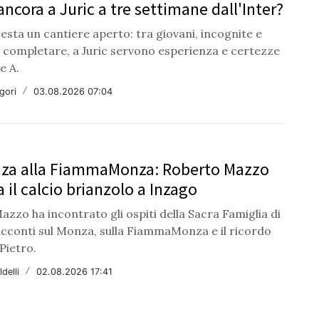
ncora a Juric a tre settimane dall'Inter?
esta un cantiere aperto: tra giovani, incognite e
a completare, a Juric servono esperienza e certezze
e A.
gori
/
03.08.2026 07:04
nza alla FiammaMonza: Roberto Mazzo
 il calcio brianzolo a Inzago
zzo ha incontrato gli ospiti della Sacra Famiglia di
acconti sul Monza, sulla FiammaMonza e il ricordo
Pietro.
delli
/
02.08.2026 17:41