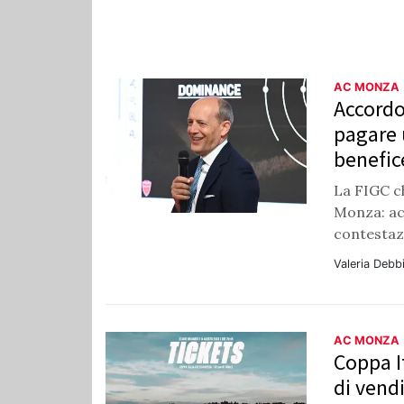
AC MONZA
Accordo
pagare 
benefic
La FIGC ch
Monza: acc
contestazi
Valeria Debb
AC MONZA
Coppa I
di vendi