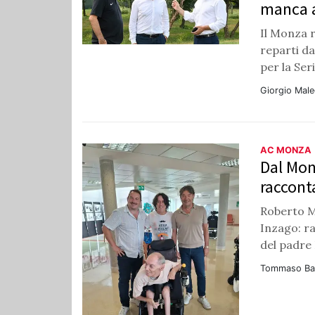
manca a
Il Monza r
reparti d
per la Seri
Giorgio Male
AC MONZA
Dal Mo
racconta
Roberto Ma
Inzago: r
del padre 
Tommaso Bal