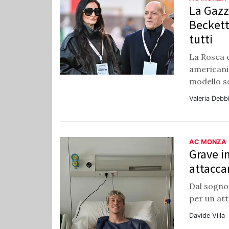
La Gazz
Beckett
tutti
La Rosea e
americani 
modello s
Valeria Debb
AC MONZA
Grave i
attacca
Dal sogno 
per un at
Davide Villa