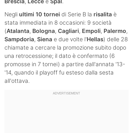
Brescia
,
Lecce
e
Spal
.
Hockey
Negli
ultimi 10 tornei
di Serie B la
risalita
è
Pallanuoto
stata immediata in 8 occasioni: 9 società
(
Atalanta
,
Bologna
,
Cagliari
,
Empoli
,
Palermo
,
Pallamano
Sampdoria
,
Siena
e due volte l'
Hellas
) delle 28
Altre
chiamate a cercare la promozione subito dopo
una retrocessione; il dato è confermato (6
News
promosse in 7 tornei) a partire dall'annata '13-
'14, quando il playoff fu esteso dalla sesta
Turismo
all'ottava.
Eventi