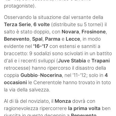
protagoniste).
Osservando la situazione dal versante della
Terza Serie
,
6 volte
(distribuite su 5 tornei) il
salto è stato doppio, con
Novara
,
Frosinone
,
Benevento
,
Spal
,
Parma
e
Lecce
, in modo
evidente nel
'16-'17
con estensi e sanniti a
braccetto: 9 sodalizi sono scivolati in un battito
d'ali e i recenti sviluppi (
Juve Stabia
e
Trapani
retrocesse) hanno ripercorso il disastro della
coppia
Gubbio
-
Nocerina
, nel '11-'12; solo in
4
occasioni
le Cenerentole hanno trovato in toto
la via della salvezza.
Al di là del noviziato, il
Monza
dovrà con
ragionevolezza ripercorrere
la prima volta
ben
riuscita in questo decennio a
Benevento
,