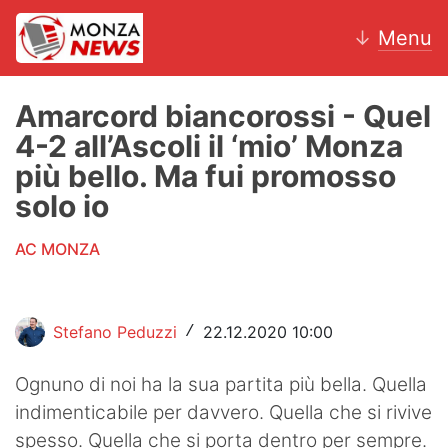
↓
Menu
Amarcord biancorossi - Quel
4-2 all’Ascoli il ‘mio’ Monza
News
più bello. Ma fui promosso
solo io
AC Monza
AC MONZA
Calcio
Motori
Stefano Peduzzi
22.12.2020 10:00
/
Volley
Ognuno di noi ha la sua partita più bella. Quella
Hockey
indimenticabile per davvero. Quella che si rivive
Altri sport
spesso. Quella che si porta dentro per sempre.