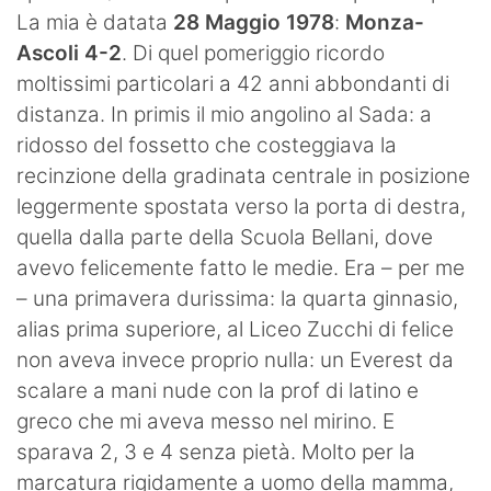
La mia è datata
28 Maggio 1978
:
Monza-
Hockey
Ascoli 4-2
. Di quel pomeriggio ricordo
Pallanuoto
moltissimi particolari a 42 anni abbondanti di
distanza. In primis il mio angolino al Sada: a
Pallamano
ridosso del fossetto che costeggiava la
Altre
recinzione della gradinata centrale in posizione
leggermente spostata verso la porta di destra,
News
quella dalla parte della Scuola Bellani, dove
avevo felicemente fatto le medie. Era – per me
Turismo
– una primavera durissima: la quarta ginnasio,
Eventi
alias prima superiore, al Liceo Zucchi di felice
non aveva invece proprio nulla: un Everest da
scalare a mani nude con la prof di latino e
greco che mi aveva messo nel mirino. E
sparava 2, 3 e 4 senza pietà. Molto per la
marcatura rigidamente a uomo della mamma,