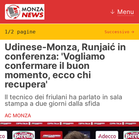
↓
Menu
1/2 pagine
Successivo
→
Udinese-Monza, Runjaić in
News
conferenza: 'Vogliamo
confermare il buon
AC Monza
momento, ecco chi
Calcio
recupera'
Motori
ll tecnico dei friulani ha parlato in sala
stampa a due giorni dalla sfida
Volley
AC MONZA
Hockey
Altri sport