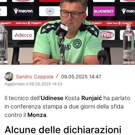
Hockey
Pallanuoto
Pallamano
Altre
News
Turismo
Sandro Coppola
09.05.2025 14:47
/
Aggiornato il 09.05.2025 14:53
Eventi
Il tecnico dell'
Udinese
Kosta
Runjaić
ha parlato
in conferenza stampa a due giorni della sfida
contro il
Monza
.
Alcune delle dichiarazioni