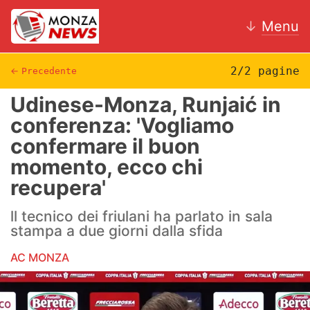
↓
Menu
2/2 pagine
←
Precedente
Udinese-Monza, Runjaić in
News
conferenza: 'Vogliamo
confermare il buon
AC Monza
momento, ecco chi
Calcio
recupera'
Motori
ll tecnico dei friulani ha parlato in sala
stampa a due giorni dalla sfida
Volley
AC MONZA
Hockey
Altri sport