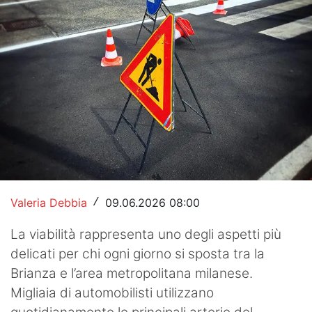
Hockey
Pallanuoto
Pallamano
Altre
News
Turismo
Eventi
Valeria Debbia
09.06.2026 08:00
/
La viabilità rappresenta uno degli aspetti più
delicati per chi ogni giorno si sposta tra la
Brianza e l’area metropolitana milanese.
Migliaia di automobilisti utilizzano