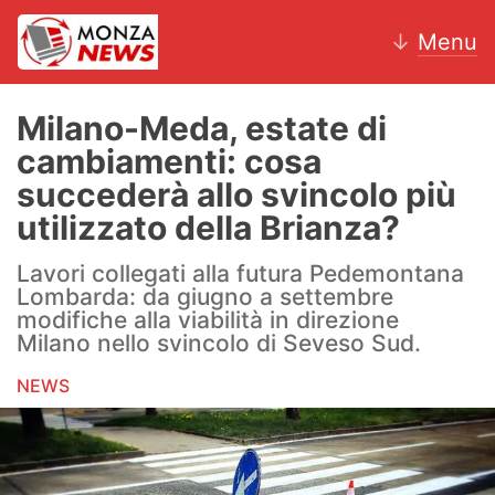
↓
Menu
Milano-Meda, estate di
cambiamenti: cosa
News
succederà allo svincolo più
utilizzato della Brianza?
AC Monza
Lavori collegati alla futura Pedemontana
Calcio
Lombarda: da giugno a settembre
modifiche alla viabilità in direzione
Motori
Milano nello svincolo di Seveso Sud.
Volley
NEWS
Hockey
Altri sport