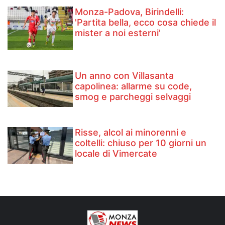
Monza-Padova, Birindelli:
'Partita bella, ecco cosa chiede il
mister a noi esterni'
Un anno con Villasanta
capolinea: allarme su code,
smog e parcheggi selvaggi
Risse, alcol ai minorenni e
coltelli: chiuso per 10 giorni un
locale di Vimercate