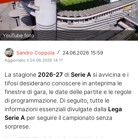
Hockey
Pallanuoto
Pallamano
YouTube foto
Altre
Sandro Coppola
24.06.2026 15:59
/
Aggiornato il 24.06.2026 14:17
News
La stagione
2026-27
di
Serie A
si avvicina e i
Turismo
tifosi desiderano conoscere in anteprima le
Eventi
finestre di gara, le date delle partite e le regole
di programmazione. Di seguito, tutte le
informazioni essenziali divulgate dalla
Lega
Serie A
per seguire il campionato senza
sorprese.