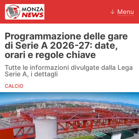
↓
Menu
Programmazione delle gare
di Serie A 2026-27: date,
News
orari e regole chiave
AC Monza
Tutte le informazioni divulgate dalla Lega
Serie A, i dettagli
Calcio
CALCIO
Motori
Volley
Hockey
Altri sport